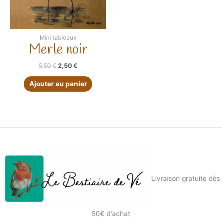
Mini tableaux
Merle noir
Le
Le
5,50
€
2,50
€
prix
prix
initial
actuel
Ajouter au panier
était :
est :
5,50 €.
2,50 €.
Livraison gratuite dès
50€ d'achat