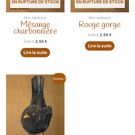
EN RUPTURE DE STOCK
EN RUPTURE DE STOCK
Mini tableaux
Mini tableaux
Mésange
Rouge gorge
charbonnière
Le
Le
5,50
€
2,50
€
prix
prix
Le
Le
5,50
€
2,50
€
initial
actuel
Lire la suite
prix
prix
était :
est :
initial
actuel
Lire la suite
5,50 €.
2,50 €.
était :
est :
5,50 €.
2,50 €.
Soldes !