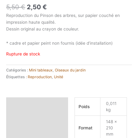
Le
Le
5,50
€
2,50
€
prix
prix
Reproduction du Pinson des arbres, sur papier couché en
initial
actuel
impression haute qualité.
était :
est :
Dessin original au crayon de couleur.
5,50 €.
2,50 €.
* cadre et papier peint non fournis (idée d’installation)
Rupture de stock
Catégories :
Mini tableaux
,
Oiseaux du jardin
Étiquettes :
Reproduction
,
Unité
Informations
0,011
Poids
complémentaires
kg
148 x
Format
210
mm