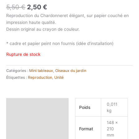
Le
Le
5,50
€
2,50
€
prix
prix
Reproduction du Chardonneret élégant, sur papier couché en
initial
actuel
impression haute qualité.
était :
est :
Dessin original au crayon de couleur.
5,50 €.
2,50 €.
* cadre et papier peint non fournis (idée d’installation)
Rupture de stock
Catégories :
Mini tableaux
,
Oiseaux du jardin
Étiquettes :
Reproduction
,
Unité
Informations
0,011
Poids
complémentaires
kg
148 x
Format
210
mm