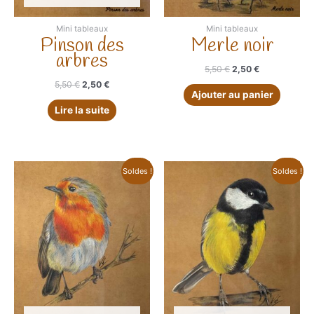
Mini tableaux
Mini tableaux
Pinson des
Merle noir
arbres
Le
Le
5,50
€
2,50
€
prix
prix
Le
Le
5,50
€
2,50
€
initial
actuel
Ajouter au panier
prix
prix
était :
est :
initial
actuel
Lire la suite
5,50 €.
2,50 €.
était :
est :
5,50 €.
2,50 €.
Soldes !
Soldes !