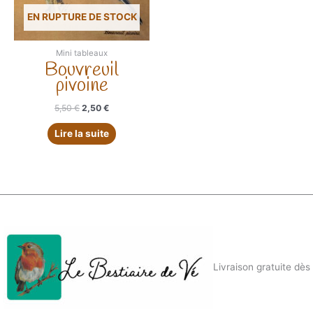
EN RUPTURE DE STOCK
Mini tableaux
Bouvreuil
pivoine
Le
Le
5,50
€
2,50
€
prix
prix
initial
actuel
Lire la suite
était :
est :
5,50 €.
2,50 €.
Livraison gratuite dès