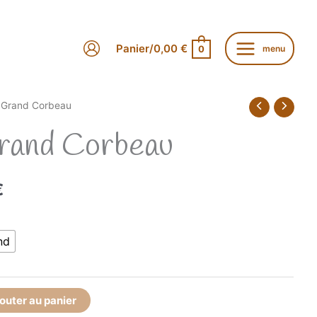
Panier/
0,00
€
menu
0
r Grand Corbeau
Grand Corbeau
Plage
€
de
prix :
5,00 €
nd
à
17,00 €
outer au panier