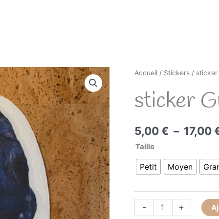
Accueil
/
Stickers
/ sticke
sticker 
5,00
€
–
17,00
Taille
Petit
Moyen
Gra
quantité
-
+
Aj
de